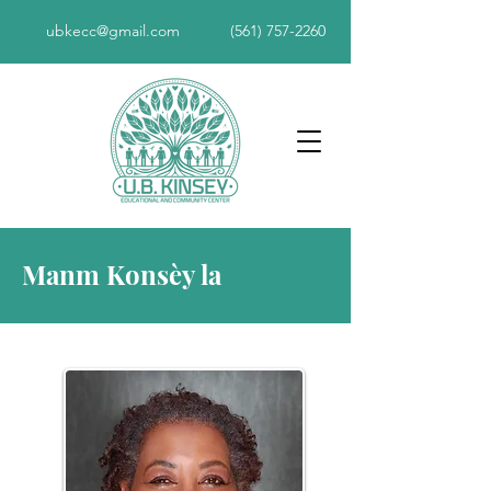
ubkecc@gmail.com
(561) 757-2260
Manm Konsèy la