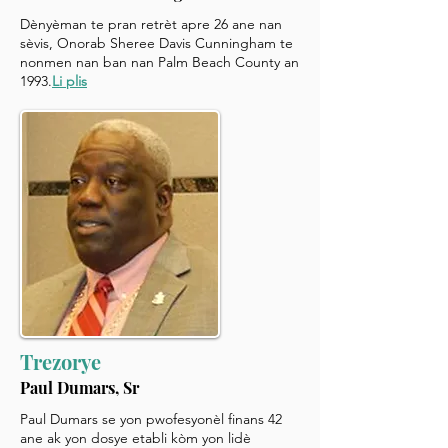
Dènyèman te pran retrèt apre 26 ane nan
sèvis, Onorab Sheree Davis Cunningham te
nonmen nan ban nan Palm Beach County an
1993.
Li plis
Trezorye
Paul Dumars, Sr
Paul Dumars se yon pwofesyonèl finans 42
ane ak yon dosye etabli kòm yon lidè