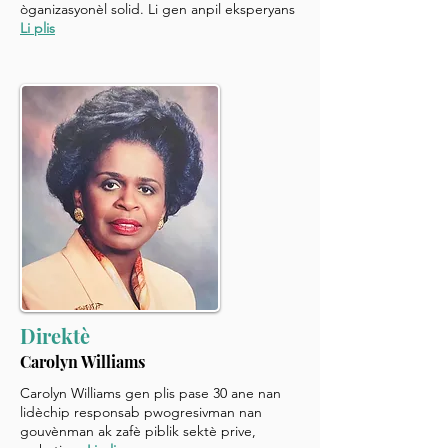
òganizasyonèl solid. Li gen anpil eksperyans
Li plis
Direktè
Carolyn Williams
Carolyn Williams gen plis pase 30 ane nan
lidèchip responsab pwogresivman nan
gouvènman ak zafè piblik sektè prive,