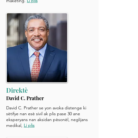
maketing.
Li plis
Direktè
David C. Prather
David C. Prather se yon avoka distenge ki
sètifye nan esè sivil ak plis pase 30 ane
eksperyans nan aksidan pèsonèl, neglijans
medikal,
Li plis