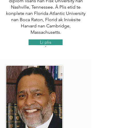
diplòm lisans nan Fisk University nan
Nashville, Tennessee. Â Plis etid te
konplete nan Florida Atlantic University
nan Boca Raton, Florid ak Inivèsite
Harvard nan Cambridge,
Massachusetts.
Li plis
,