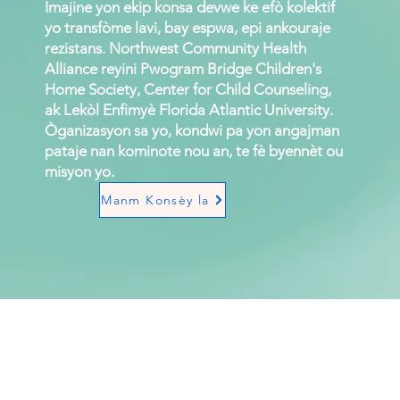
Imajine yon ekip konsa devwe ke efò kolektif
yo transfòme lavi, bay espwa, epi ankouraje
rezistans. Northwest Community Health
Alliance reyini Pwogram Bridge Children's
Home Society, Center for Child Counseling,
ak Lekòl Enfimyè Florida Atlantic University.
Òganizasyon sa yo, kondwi pa yon angajman
pataje nan kominote nou an, te fè byennèt ou
misyon yo.
Manm Konsèy la