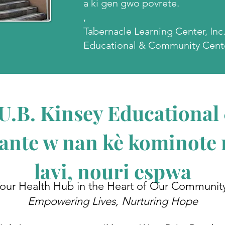
a ki gen gwo povrete.
,
Tabernacle Learning Center, Inc
Educational & Community Cente
 U.B. Kinsey Educationa
ante w nan kè kominote 
lavi, nouri espwa
our Health Hub in the Heart of Our Communit
Empowering Lives, Nurturing Hope