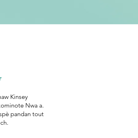
y
haw Kinsey
u kominote Nwa a.
respè pandan tout
ach.