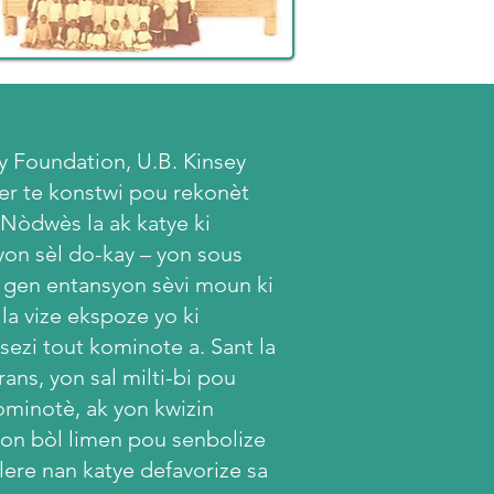
y Foundation, U.B. Kinsey
r te konstwi pou rekonèt
Nòdwès la ak katye ki
yon sèl do-kay – yon sous
 gen entansyon sèvi moun ki
la vize ekspoze yo ki
sezi tout kominote a. Sant la
rans, yon sal milti-bi pou
minotè, ak yon kwizin
yon bòl limen pou senbolize
lere nan katye defavorize sa