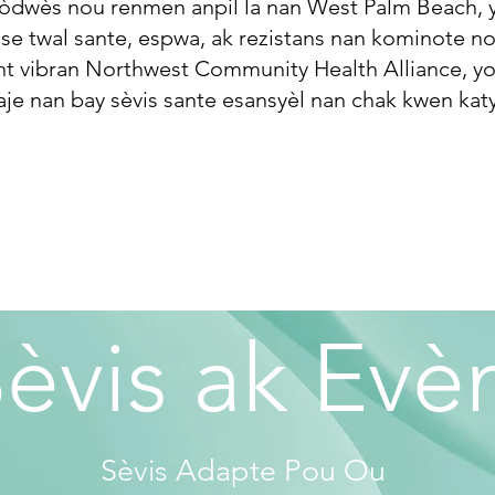
òdwès nou renmen anpil la nan West Palm Beach, 
se twal sante, espwa, ak rezistans nan kominote no
t vibran Northwest Community Health Alliance, yon
je nan bay sèvis sante esansyèl nan chak kwen kat
Sèvis ak Ev
Sèvis Adapte Pou Ou