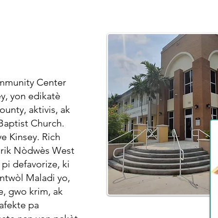
ommunity Center
y, yon edikatè
unty, aktivis, ak
aptist Church.
e Kinsey. Rich
storik Nòdwès West
pi defavorize, ki
ntwòl Maladi yo,
e, gwo krim, ak
afekte pa