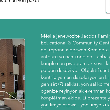
este nan yon pakèt
Mèsi a jenewozite Jacobs Famil
Educational & Community Cente
epi reponn a bezwen Kominote 
antoure yo nan konbine – anba 
konplè nan pwogram ak sèvis ki
pa gen desèvi yo. Objektif sant 
kontribiye nan dezolasyon an ki 
gen sèt (7) salklas, yon sal konfe
òganize reyinyon ak evènman ko
konplètman ekipe. Li prezante 
yon limyè espwa - yon limyè ki k