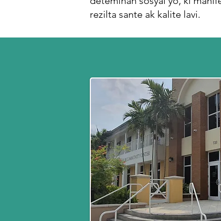
detèminan sosyal yo, ki manif
rezilta sante ak kalite lavi.