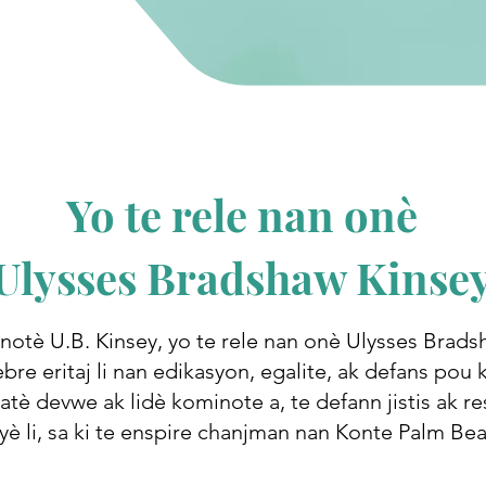
Yo te rele nan onè
Ulysses Bradshaw Kinse
notè U.B. Kinsey, yo te rele nan onè Ulysses Brads
ebre eritaj li nan edikasyon, egalite, ak defans po
atè devwe ak lidè kominote a, te defann jistis ak 
yè li, sa ki te enspire chanjman nan Konte Palm Be