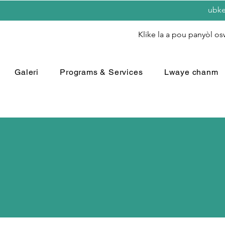
ubk
Klike la a pou panyòl os
Galeri
Programs & Services
Lwaye chanm