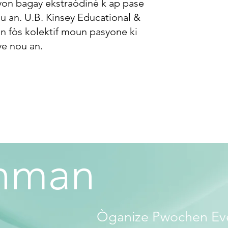
yon bagay ekstraòdinè k ap pase
u an. U.B. Kinsey Educational &
 fòs kolektif moun pasyone ki
ye nou an.
ènman
Òganize Pwochen Ev