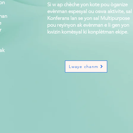
yon
Si w ap chèche yon kote pou òganize
evènman espesyal ou oswa aktivite, sal
 nan
Konferans lan se yon sal Multipurpose
e
pou reyinyon ak evènman e li gen yon
r
kwizin komèsyal ki konplètman ekipe.
ak
Lwaye chanm