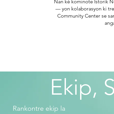
Nan kè kominote Istorik N
— yon kolaborasyon ki tre
Community Center se san
anga
Ekip, 
Rankontre ekip la