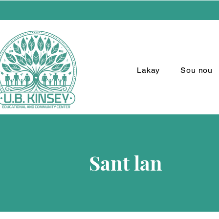
Lakay
Sou nou
Sant lan