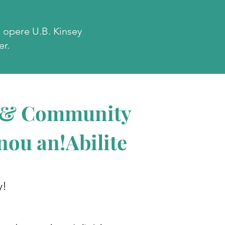
. opere U.B. Kinsey
r.
l & Community
nou an!Abilite
y!