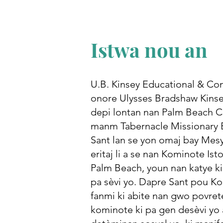
Istwa nou an
U.B. Kinsey Educational & C
onore Ulysses Bradshaw Kinse
depi lontan nan Palm Beach Co
manm Tabernacle Missionary B
Sant lan se yon omaj bay Mesy
eritaj li a se nan Kominote I
Palm Beach, youn nan katye ki 
pa sèvi yo. Dapre Sant pou Ko
fanmi ki abite nan gwo povret
kominote ki pa gen desèvi yo 