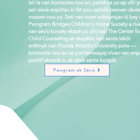
Isit la nan kominote nou an, patnè sa yo ap ofri 
seri sèvis enpòtan ki fèt pou satisfè bezwen divès
vwazen nou yo. Soti nan swen ankourajan ki bay
Pwogram Bridges Children's Home Society a riv
nan sèvis konsèy ekspè yo ofri nan The Center fo
Child Counseling ak ekspètiz nan sante lekòl
enfimyè nan Florida Atlantic University pote —
kominote nou an se yon temwayaj vivan nan enp
pozitif aksesib a. ak sèvis sante konplè.
Pwogram ak Sèvis