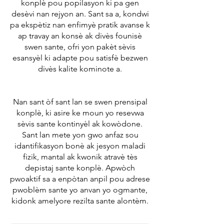
konplè pou popilasyon ki pa gen
desèvi nan rejyon an. Sant sa a, kondwi
pa ekspètiz nan enfimyè pratik avanse k
ap travay an konsè ak divès founisè
swen sante, ofri yon pakèt sèvis
esansyèl ki adapte pou satisfè bezwen
divès kalite kominote a.
Nan sant òf sant lan se swen prensipal
konplè, ki asire ke moun yo resevwa
sèvis sante kontinyèl ak kowòdone.
Sant lan mete yon gwo anfaz sou
idantifikasyon bonè ak jesyon maladi
fizik, mantal ak kwonik atravè tès
depistaj sante konplè. Apwòch
pwoaktif sa a enpòtan anpil pou adrese
pwoblèm sante yo anvan yo ogmante,
kidonk amelyore rezilta sante alontèm.